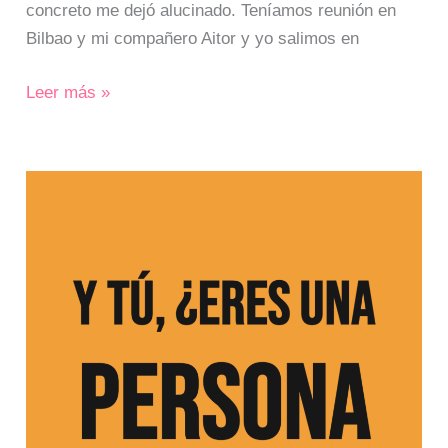
concreto me dejó alucinado. Teníamos reunión en
Bilbao y mi compañero Aitor y yo salimos en
Leer más »
Y
tú,
¿eres
una
persona
‘esquerosa’?