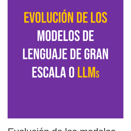
modelos
de
lenguaje
de
gran
escala
(LLMs:
Large
Language
Models)