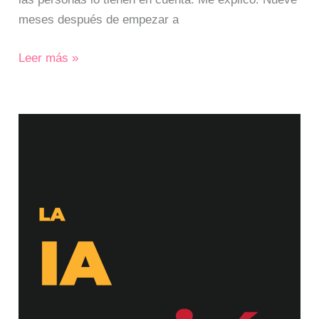
meses después de empezar a
Leer más »
La
IA
morirá